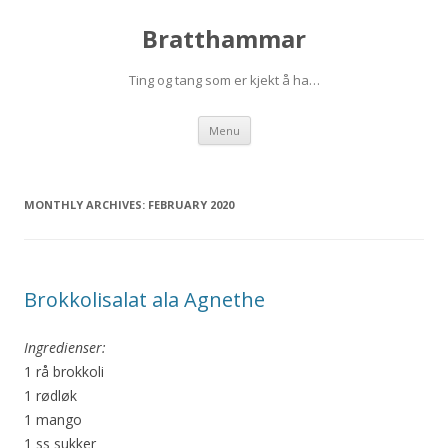
Bratthammar
Ting og tang som er kjekt å ha…
Skip
Menu
to
content
MONTHLY ARCHIVES:
FEBRUARY 2020
Brokkolisalat ala Agnethe
Ingredienser:
1 rå brokkoli
1 rødløk
1 mango
1 ss sukker