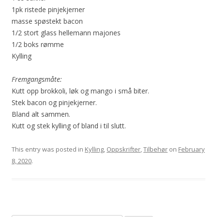
1pk ristede pinjekjerner
masse spøstekt bacon
1/2 stort glass hellemann majones
1/2 boks rømme
Kylling
Fremgangsmåte:
Kutt opp brokkoli, løk og mango i små biter.
Stek bacon og pinjekjerner.
Bland alt sammen.
Kutt og stek kylling of bland i til slutt.
This entry was posted in
Kylling
,
Oppskrifter
,
Tilbehør
on
February
8, 2020
.